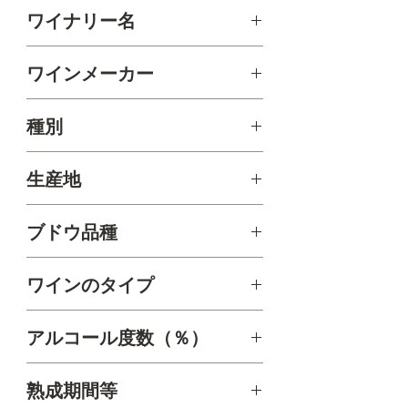
Mueller Winery Zinfandel Russian River
ワイナリー名
ウ栽培業者のブドウ園を細かく研究
Valley 2015
しつつ、バックグラウンドでもある
Mueller Winery
化学と生物学に関する幅広い知識に
ワインメーカー
よって、ロシアンリバーの冷涼な気
候がピノノワールとシャルドネにと
Bob Mueller
種別
って理想的な場所ということを確信
し、ロシアンリバー産ワインの醸造
赤ワイン
に注力するようになります。
生産地
初ビンテージとなった1991年ビンテ
カリフォルニア州ソノマ郡ロシアンリバ
ブドウ品種
ーバレー
ージのシャルドネと1994年ビンテー
ジのピノノワール、エミリーズキュ
ジンファンデル、ペティシラー
ワインのタイプ
ヴェは消費者だけでなく、業界から
も高く評価されたことで知られてい
フルボディ
ます。
アルコール度数（％）
現在でもボブ氏は多くの時間を畑で
過ごし、シャルドネやピノノワール
14.8%
熟成期間等
を始め、ジンファンデル、シラーと