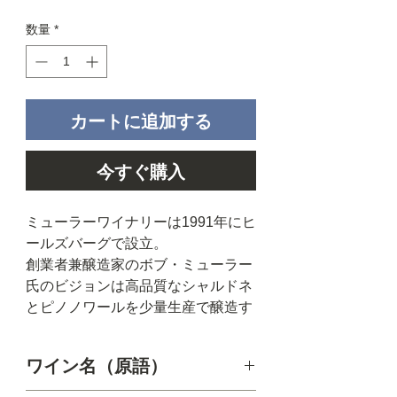
数量
*
カートに追加する
今すぐ購入
ミューラーワイナリーは1991年にヒ
ールズバーグで設立。
創業者兼醸造家のボブ・ミューラー
氏のビジョンは高品質なシャルドネ
とピノノワールを少量生産で醸造す
ることでした。
ワイン名（原語）
そのため、ボブ氏はソノマコースト
にあるロシアンリバーで様々なブド