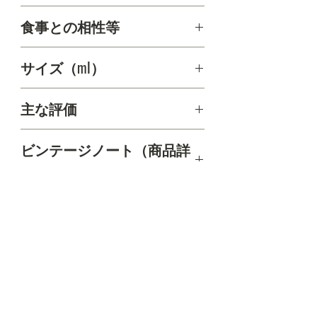
いった品種を中心に高品質なワイン
をリーズナブルな価格で提供してい
食事との相性等
ます。年間3500ケース程度しか生産
しておらず、そのほとんどはワイナ
サイズ（ml）
リーメンバーまたは訪問者のみの販
売となることから、アメリカ国内で
750ml
も殆ど流通していません。
主な評価
ビンテージノート（商品詳
細）
返品・返金について
＊品質など万一不具合がございました
ワインの発送について
ら、必ず事前にご連絡頂いた上、1週間以
内に着払いで返送をお願いいたします。
＊送料は重量と発送先ご住所により金額
が異なります。
＊お客様のご都合による返品につきまし
（代引きの場合は送料及び代引き手数料
お問い合わせ
ては、送料お客様負担となります。（返