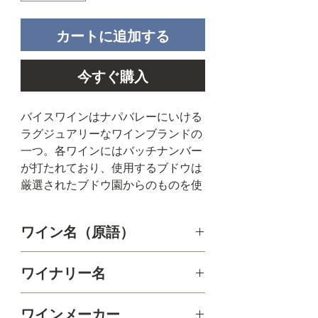
カートに追加する
今すぐ購入
バイスワインはナパバレーにいける
ラグジュアリーなワインブランドの
一つ。各ワインにはバッチナンバー
が打たれており、使用するブドウは
厳選されたブドウ園からのものを使
用。
ワイン名（原語）
オーナー兼醸造家のマレック・アム
ラニ氏はモロッコ生まれ。
The Vice Wines 2018 Howell Mountain
ワイナリー名
若かりし頃は世界中を旅し、アメリ
Cabernet Sauvignon, Napa Valley
カ代表チームのアスリートでもあり
The Vice Wines
ながら、レベル3ソムリエでもある
ワインメーカー