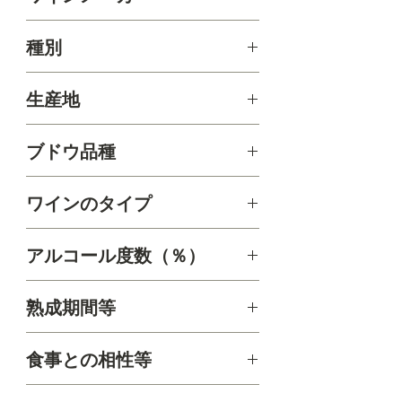
という異色の経歴。ニューヨークに
住んでいた頃は10年間、モエヘネシ
Malek Amrani
種別
ー＆ディアジオのトップセールスプ
ロフェッショナルとしての地位を確
赤
立。
生産地
バイスワインは昨今の消費者トレン
カリフォルニア州ナパ郡カーネロス
ブドウ品種
ドを意識しながらも、将来を見据え
サスティナブルな農業を大事にした
カベルネソーヴィニヨン
ワインのタイプ
上で高品質なワイン造りを目指して
います。彼ら曰く、世界で最高のワ
フルボディー
インは決して最も高価なものとは限
アルコール度数（％）
らないという信念で最高品質のワイ
ンを生み出しています。
14.6％
熟成期間等
22か月・100％フレンチオーク樽（新樽
食事との相性等
100％）