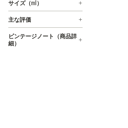
サイズ（ml）
750ml
主な評価
ビンテージノート（商品詳
細）
パワフルで熟したダークベリーの強い香
返品・返金について
り、クレーム・ド・カシス、プラムとタ
バコの葉。きめの細かいフレーバーでド
＊品質など万一不具合がございました
ライブラックベリー、甘草、チポトレス
ワインの発送について
ら、必ず事前にご連絡頂いた上、1週間以
モークベーコン、林床。 仕上がりは絹の
内に着払いで返送をお願いいたします。
ように滑らかな一方でタンニンは非常に
＊送料は重量と発送先ご住所により金額
重厚な印象。530ケースのみ醸造
が異なります。
＊お客様のご都合による返品につきまし
（代引きの場合は送料及び代引き手数料
お問い合わせ
ては、送料お客様負担となります。（返
500円）
品が可能な場合に限ります）また、その
送料 & 支払方法
場合、当店からの送料と商品代金の振込
＊発送は弊社がお申し込みの承諾通知を
手数料差し引いた額をご返金いたしま
​特定商取引法に基づく表示
行った日から起算して、7日以内にご配達
す。